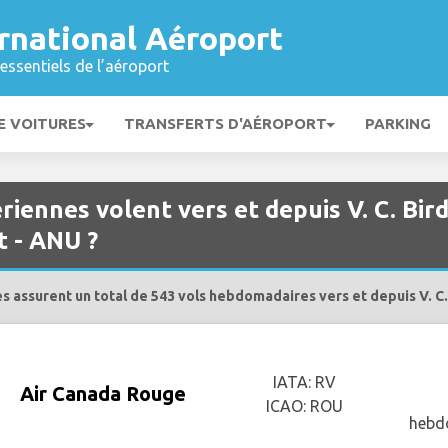
ternational Aéroport
essentiels de l’aéroport
E VOITURES
TRANSFERTS D'AÉROPORT
PARKING
iennes volent vers et depuis V. C. Bir
t - ANU ?
 assurent un total de 543 vols hebdomadaires vers et depuis V. C. 
IATA: RV
Air Canada Rouge
ICAO: ROU
hebd