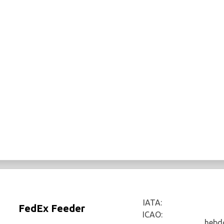
IATA:
FedEx Feeder
ICAO:
hebd