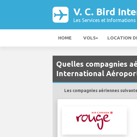
V. C. Bird In
Les Services et Informations 
HOME
VOLS
LOCATION D
Quelles compagnies aér
International Aéropor
Les compagnies aériennes suivantes