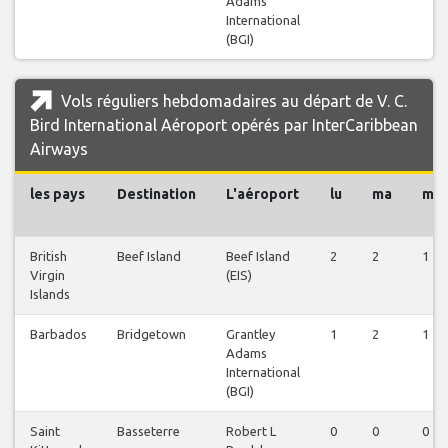
Adams
International
(BGI)
Vols réguliers hebdomadaires au départ de V. C.
Bird International Aéroport opérés par InterCaribbean
Airways
les pays
Destination
L'aéroport
lu
ma
me
British
Beef Island
Beef Island
2
2
1
Virgin
(EIS)
Islands
Barbados
Bridgetown
Grantley
1
2
1
Adams
International
(BGI)
Saint
Basseterre
Robert L
0
0
0