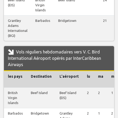
Beef Island
British
Beef Island
24
(EIS)
Virgin
Islands
Grantley
Barbados
Bridgetown
21
Adams
International
(BGI)
Vols réguliers hebdomadaires vers V. C. Bird
International Aéroport opérés par InterCaribbean
Airways
les pays
Destination
L'aéroport
lu
ma
me
British
Beef Island
Beef Island
2
2
1
Virgin
(EIS)
Islands
Barbados
Bridgetown
Grantley
2
1
2