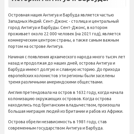
История Антигуа и Барбуды
Островная нация Антигуа и Барбуда является частью
Западных Индий. Сент-Джонс - столица и центральный
город Антигуа и Барбуды. Сент-Джонс, в котором
проживает около 22 000 человек (на 2021 год), является
коммерческим центром страны, а также самым важным
портом на острове Антигуа.
Начиная с появления архаического народа много тысяч лет
назад и продолжая до наших дней, острова Антигуа и
Барбуда имеют долгую и славную историю. До прихода
европейских колонистов эти регионы были заселены
тремя различными америндскими обществами.
Англия претендовала на остров в 1632 году, когда начала
колонизацию окружающих островов. Когда острова
находились под британским владычеством, произошла
большая миграция людей из Британии и рабов из Африки.
Острова обрели независимость в 1981 году, став
современным государством Антигуа и Барбуда.