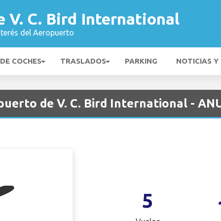
 V. C. Bird International
nterés del Aeropuerto
 DE COCHES
TRASLADOS
PARKING
NOTICIAS Y
puerto de V. C. Bird International - AN
5