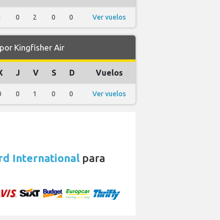
1
0
2
0
0
Ver vuelos
or Kingfisher Air
X
J
V
S
D
Vuelos
0
0
1
0
0
Ver vuelos
rd International
para