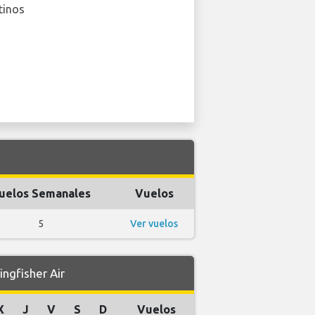
tinos
uelos Semanales
Vuelos
5
Ver vuelos
ngfisher Air
X
J
V
S
D
Vuelos