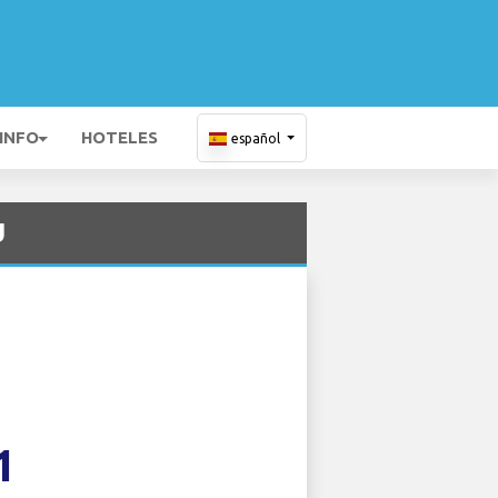
 INFO
HOTELES
español
U
1