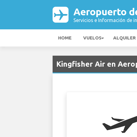
Aeropuerto de
Servicios e Información de i
HOME
VUELOS
ALQUILER
Kingfisher Air en Aero